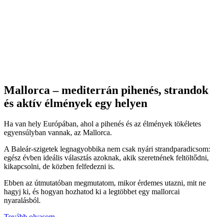
Mallorca – mediterrán pihenés, strandok
és aktív élmények egy helyen
Ha van hely Európában, ahol a pihenés és az élmények tökéletes
egyensúlyban vannak, az Mallorca.
A Baleár-szigetek legnagyobbika nem csak nyári strandparadicsom:
egész évben ideális választás azoknak, akik szeretnének feltöltődni,
kikapcsolni, de közben felfedezni is.
Ebben az útmutatóban megmutatom, mikor érdemes utazni, mit ne
hagyj ki, és hogyan hozhatod ki a legtöbbet egy mallorcai
nyaralásból.
Tovább olvasom