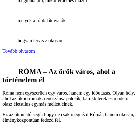
megmutatom, mikor érdemes utazni
melyek a főbb látnivalók
hogyan tervezz okosan
Tovább olvasom
RÓMA – Az örök város, ahol a
történelem él
Róma nem egyszerűen egy város, hanem egy időutazás. Olyan hely,
ahol az ókori romok, reneszánsz paloták, barokk terek és modern
olasz életstílus egymás mellett élnek.
Ez az útmutató segít, hogy ne csak megnézd Rómát, hanem okosan,
élményközpontúan fedezd fel.