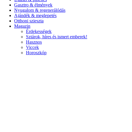
Gasztro & élmények
Nyugalom & regenerálódás
Ajándék & meglepetés
Otthoni szieszta
Magazin
Érdekességek
Sztárok, híres és ismert emberek!
Hasznos
Viccek
Horoszkóp