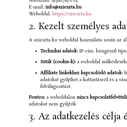
Adószám: 91386719-1-25
E-mail:
info@szieszta.hu
Weboldal:
https://szieszta.hu
2. Kezelt személyes ada
A szieszta.hu weboldal használata során az a
Technikai adatok:
IP-cím, böngésző típus
Sütik (cookie-k):
a weboldal működéséhez 
Affiliate linkekhez kapcsolódó adatok:
ha
adatokat gyűjthet a kattintásról és a vásá
felvilágosítást.
Fontos:
a weboldalon
nincs kapcsolatfelvételi
adatokat nem gyűjtök.
3. Az adatkezelés célja 