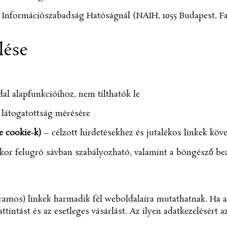
 Információszabadság Hatóságnál (NAIH, 1055 Budapest, Fal
lése
al alapfunkcióihoz, nem tilthatók le
 látogatottság mérésére
e cookie-k)
– célzott hirdetésekhez és jutalékos linkek köv
akor felugró sávban szabályozható, valamint a böngésző be
ramos) linkek harmadik fél weboldalaira mutathatnak. Ha a l
tintást és az esetleges vásárlást. Az ilyen adatkezelésért az