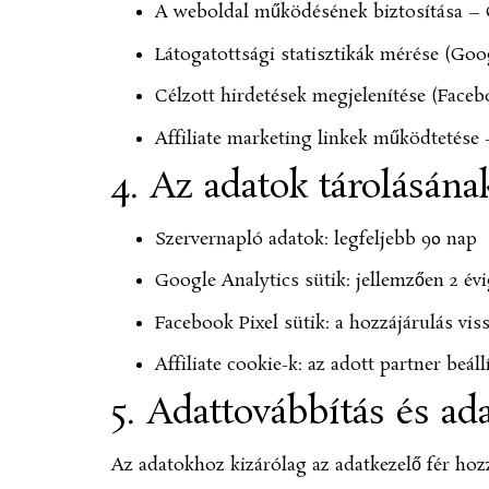
A weboldal működésének biztosítása – GD
Látogatottsági statisztikák mérése (Goog
Célzott hirdetések megjelenítése (Facebo
Affiliate marketing linkek működtetése –
4. Az adatok tárolásána
Szervernapló adatok: legfeljebb 90 nap
Google Analytics sütik: jellemzően 2 évi
Facebook Pixel sütik: a hozzájárulás vis
Affiliate cookie-k: az adott partner beáll
5. Adattovábbítás és ad
Az adatokhoz kizárólag az adatkezelő fér hozz