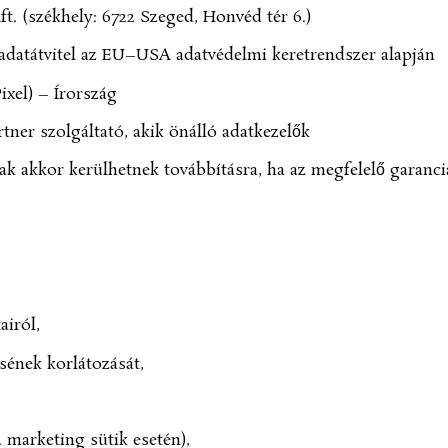
t. (székhely: 6722 Szeged, Honvéd tér 6.)
adatátvitel az EU–USA adatvédelmi keretrendszer alapján
xel) – Írország
rtner szolgáltató, akik önálló adatkezelők
k akkor kerülhetnek továbbításra, ha az megfelelő garanciá
airól,
ésének korlátozását,
 marketing sütik esetén),