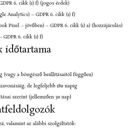
PR 6. cikk (1) f) (jogos érdek)
le Analytics) – GDPR 6. cikk (1) f)
ok Pixel – jövőben) – GDPR 6. cikk (1) a) (hozzájárulás)
 GDPR 6. cikk (1) f)
k időtartama
g (vagy a böngésző beállításaitól függően)
szavonásáig, de legfeljebb 180 napig
ításai szerint (jellemzően 30 nap)
atfeldolgozók
á, valamint az alábbi szolgáltatók: