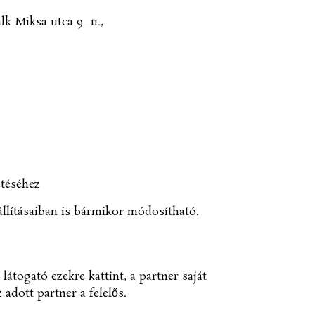
k Miksa utca 9–11.,
etéséhez
állításaiban is bármikor módosítható.
átogató ezekre kattint, a partner saját
 adott partner a felelős.