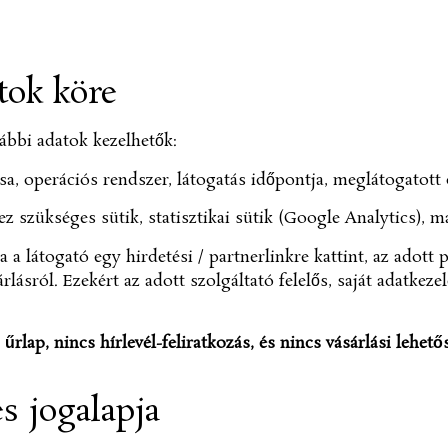
tok köre
lábbi adatok kezelhetők:
a, operációs rendszer, látogatás időpontja, meglátogatott o
szükséges sütik, statisztikai sütik (Google Analytics), ma
 a látogató egy hirdetési / partnerlinkre kattint, az adott p
rlásról. Ezekért az adott szolgáltató felelős, saját adatkeze
 űrlap, nincs hírlevél-feliratkozás, és nincs vásárlási lehető
és jogalapja