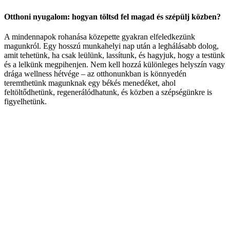
Otthoni nyugalom: hogyan töltsd fel magad és szépülj közben?
A mindennapok rohanása közepette gyakran elfeledkezünk
magunkról. Egy hosszú munkahelyi nap után a leghálásabb dolog,
amit tehetünk, ha csak leülünk, lassítunk, és hagyjuk, hogy a testünk
és a lelkünk megpihenjen. Nem kell hozzá különleges helyszín vagy
drága wellness hétvége – az otthonunkban is könnyedén
teremthetünk magunknak egy békés menedéket, ahol
feltöltődhetünk, regenerálódhatunk, és közben a szépségünkre is
figyelhetünk.