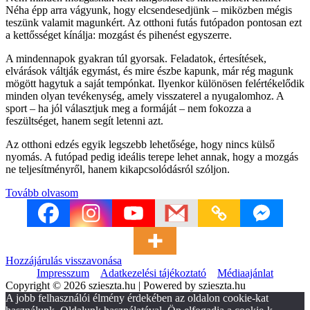
Néha épp arra vágyunk, hogy elcsendesedjünk – miközben mégis
teszünk valamit magunkért. Az otthoni futás futópadon pontosan ezt
a kettősséget kínálja: mozgást és pihenést egyszerre.
A mindennapok gyakran túl gyorsak. Feladatok, értesítések,
elvárások váltják egymást, és mire észbe kapunk, már rég magunk
mögött hagytuk a saját tempónkat. Ilyenkor különösen felértékelődik
minden olyan tevékenység, amely visszaterel a nyugalomhoz. A
sport – ha jól választjuk meg a formáját – nem fokozza a
feszültséget, hanem segít letenni azt.
Az otthoni edzés egyik legszebb lehetősége, hogy nincs külső
nyomás. A futópad pedig ideális terepe lehet annak, hogy a mozgás
ne teljesítményről, hanem kikapcsolódásról szóljon.
Tovább olvasom
Hozzájárulás visszavonása
Impresszum
Adatkezelési tájékoztató
Médiaajánlat
Copyright © 2026 szieszta.hu | Powered by szieszta.hu
A jobb felhasználói élmény érdekében az oldalon cookie-kat