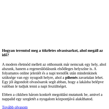
Hogyan teremtsd meg a tökéletes olvasósarkot, ahol megáll az
idő?
A modern életmód mellett az otthonunk már nemcsak egy hely, ahol
alszunk, hanem a regenerálódásunk elsődleges helyszíne is. A
folyamatos online jelenlét és a napi teendők után mindenkinek
szüksége van egy nyugodt helyre, ahol a
pihenés
zavartalan lehet.
Egy jól átgondolt olvasósarok segít abban, hogy a lakásba belépve
valóban le tudjuk tenni a napi feszültséget.
Ebben a cikkben három konkrét megoldást mutatunk be, amivel a
nappalid egy szegletét a nyugalom központjává alakíthatod.
Tovább olvasom