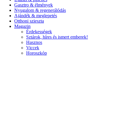
Gasztro & élmények
Nyugalom & regenerálódás
Ajándék & meglepetés
Otthoni szieszta
Magazin
Érdekességek
Sztárok, híres és ismert emberek!
Hasznos
Viccek
Horoszkóp