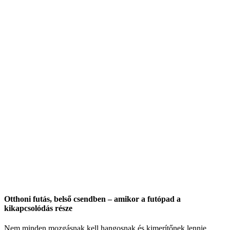
Otthoni futás, belső csendben – amikor a futópad a
kikapcsolódás része
Nem minden mozgásnak kell hangosnak és kimerítőnek lennie.