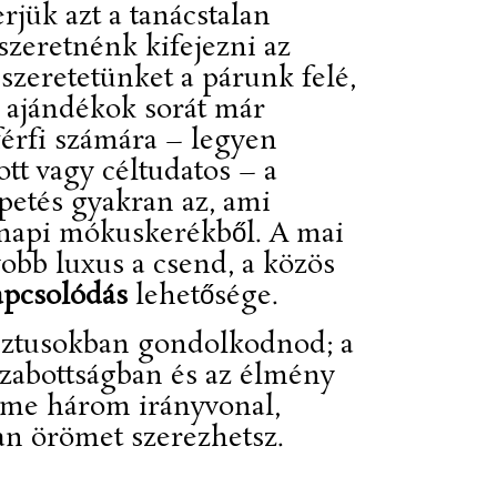
jük azt a tanácstalan
 szeretnénk kifejezni az
szeretetünket a párunk felé,
ajándékok sorát már
férfi számára – legyen
tt vagy céltudatos – a
etés gyakran az, ami
öznapi mókuskerékből. A mai
obb luxus a csend, a közös
apcsolódás
lehetősége.
sztusokban gondolkodnod; a
szabottságban és az élmény
 Íme három irányvonal,
an örömet szerezhetsz.