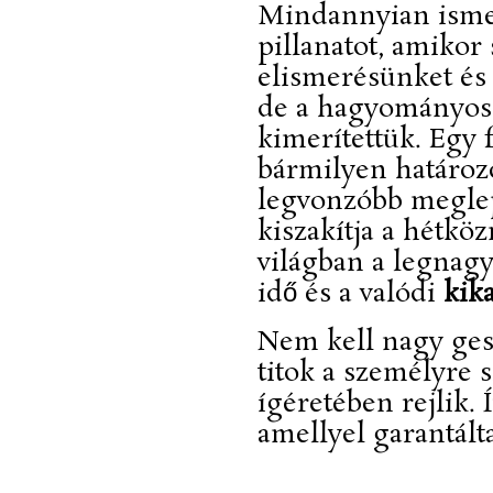
Mindannyian ismer
pillanatot, amikor
elismerésünket és 
de a hagyományos 
kimerítettük. Egy 
bármilyen határozo
legvonzóbb meglep
kiszakítja a hétk
világban a legnagy
idő és a valódi
kik
Nem kell nagy ge
titok a személyre 
ígéretében rejlik.
amellyel garantált