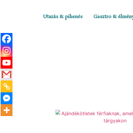
Utazás & pihenés
Gasztro & élmén