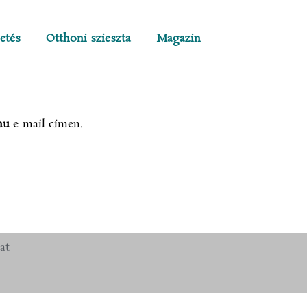
etés
Otthoni szieszta
Magazin
hu
e-mail címen.
at