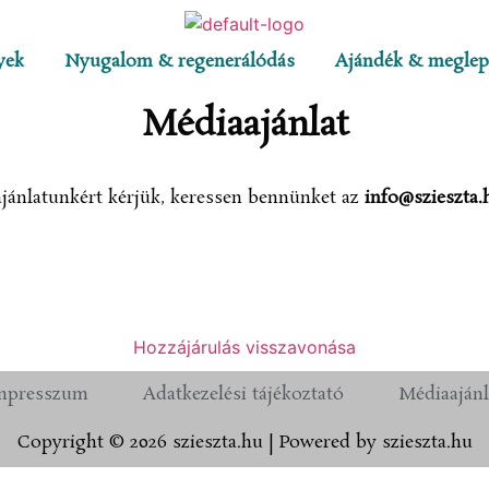
yek
Nyugalom & regenerálódás
Ajándék & meglep
Médiaajánlat
jánlatunkért kérjük, keressen bennünket az
info@szieszta.
Hozzájárulás visszavonása
mpresszum
Adatkezelési tájékoztató
Médiaajánl
Copyright © 2026 szieszta.hu | Powered by szieszta.hu