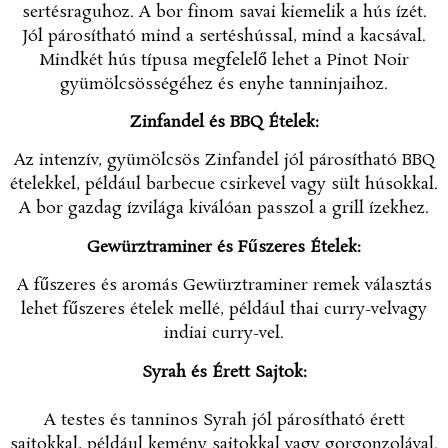
sertésraguhoz. A bor finom savai kiemelik a hús ízét.
Jól párosítható mind a sertéshússal, mind a kacsával.
Mindkét hús típusa megfelelő lehet a Pinot Noir
gyümölcsösségéhez és enyhe tanninjaihoz.
Zinfandel és BBQ Ételek:
Az intenzív, gyümölcsös Zinfandel jól párosítható BBQ
ételekkel, például barbecue csirkevel vagy sült húsokkal.
A bor gazdag ízvilága kiválóan passzol a grill ízekhez.
Gewürztraminer és Fűszeres Ételek:
A fűszeres és aromás Gewürztraminer remek választás
lehet fűszeres ételek mellé, például thai curry-velvagy
indiai curry-vel.
Syrah és Érett Sajtok:
A testes és tanninos Syrah jól párosítható érett
sajtokkal, például kemény sajtokkal vagy gorgonzolával.