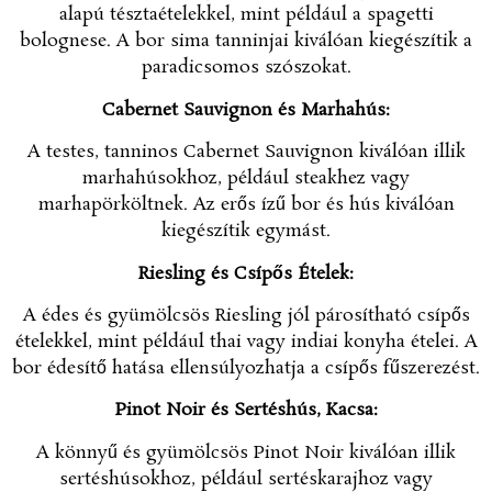
alapú tésztaételekkel, mint például a spagetti
bolognese. A bor sima tanninjai kiválóan kiegészítik a
paradicsomos szószokat.
Cabernet Sauvignon és Marhahús:
A testes, tanninos Cabernet Sauvignon kiválóan illik
marhahúsokhoz, például steakhez vagy
marhapörköltnek. Az erős ízű bor és hús kiválóan
kiegészítik egymást.
Riesling és Csípős Ételek:
A édes és gyümölcsös Riesling jól párosítható csípős
ételekkel, mint például thai vagy indiai konyha ételei. A
bor édesítő hatása ellensúlyozhatja a csípős fűszerezést.
Pinot Noir és Sertéshús, Kacsa:
A könnyű és gyümölcsös Pinot Noir kiválóan illik
sertéshúsokhoz, például sertéskarajhoz vagy