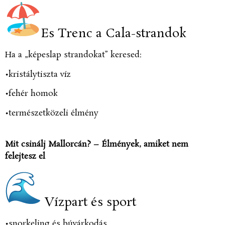
Es Trenc a Cala-strandok
Ha a „képeslap strandokat” keresed:
•kristálytiszta víz
•fehér homok
•természetközeli élmény
Mit csinálj Mallorcán? – Élmények, amiket nem
felejtesz el
Vízpart és sport
•snorkeling és búvárkodás