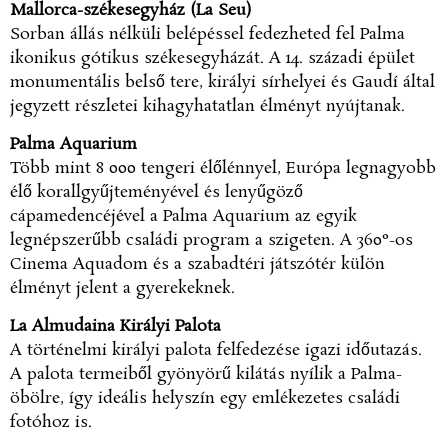
Mallorca-székesegyház (La Seu)
Sorban állás nélküli belépéssel fedezheted fel Palma
ikonikus gótikus székesegyházát. A 14. századi épület
monumentális belső tere, királyi sírhelyei és Gaudí által
jegyzett részletei kihagyhatatlan élményt nyújtanak.
Palma Aquarium
Több mint 8 000 tengeri élőlénnyel, Európa legnagyobb
élő korallgyűjteményével és lenyűgöző
cápamedencéjével a Palma Aquarium az egyik
legnépszerűbb családi program a szigeten. A 360°-os
Cinema Aquadom és a szabadtéri játszótér külön
élményt jelent a gyerekeknek.
La Almudaina Királyi Palota
A történelmi királyi palota felfedezése igazi időutazás.
A palota termeiből gyönyörű kilátás nyílik a Palma-
öbölre, így ideális helyszín egy emlékezetes családi
fotóhoz is.