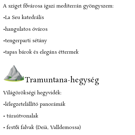
A sziget fővárosa igazi mediterrán gyöngyszem:
•La Seu katedrális
•hangulatos óváros
•tengerparti sétány
•tapas bárok és elegáns éttermek
Tramuntana-hegység
Világörökségi hegyvidék:
•lélegzetelállító panorámák
•
túraútvonalak
•
festői falvak (Deià, Valldemossa)