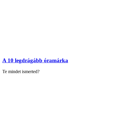
A 10 legdrágább óramárka
Te mindet ismerted?