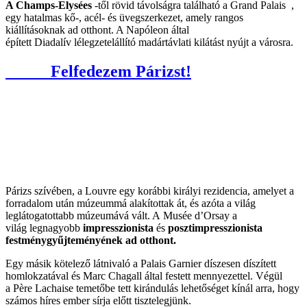
A Champs-Elysées
-től rövid távolságra található a Grand Palais ,
egy hatalmas kő-, acél- és üvegszerkezet, amely rangos
kiállításoknak ad otthont. A Napóleon által
épített Diadalív lélegzetelállító madártávlati kilátást nyújt a városra.
Felfedezem Párizst!
Párizs szívében, a Louvre egy korábbi királyi rezidencia, amelyet a
forradalom után múzeummá alakítottak át, és azóta a világ
leglátogatottabb múzeumává vált. A Musée d’Orsay a
világ legnagyobb
impresszionista
és
posztimpresszionista
festménygyűjteményének ad otthont.
Egy másik kötelező látnivaló a Palais Garnier díszesen díszített
homlokzatával és Marc Chagall által festett mennyezettel. Végül
a Père Lachaise temetőbe tett kirándulás lehetőséget kínál arra, hogy
számos híres ember sírja előtt tisztelegjünk.