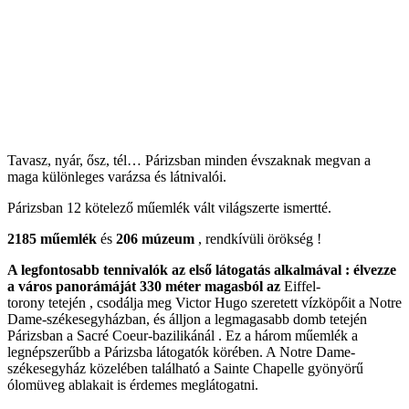
Tavasz, nyár, ősz, tél… Párizsban minden évszaknak megvan a
maga különleges varázsa és látnivalói.
Párizsban 12 kötelező műemlék vált világszerte ismertté.
2185 műemlék
és
206 múzeum
, rendkívüli örökség !
A legfontosabb tennivalók az első látogatás alkalmával : élvezze
a város panorámáját 330 méter magasból az
Eiffel-
torony tetején , csodálja meg Victor Hugo szeretett vízköpőit a Notre
Dame-székesegyházban, és álljon a legmagasabb domb tetején
Párizsban a Sacré Coeur-bazilikánál . Ez a három műemlék a
legnépszerűbb a Párizsba látogatók körében. A Notre Dame-
székesegyház közelében található a Sainte Chapelle gyönyörű
ólomüveg ablakait is érdemes meglátogatni.