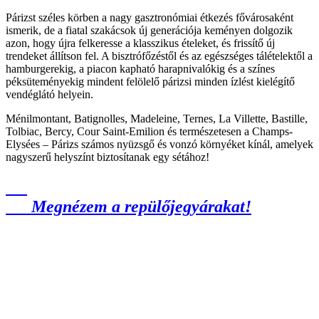
Párizst széles körben a nagy gasztronómiai étkezés fővárosaként
ismerik, de a fiatal szakácsok új generációja keményen dolgozik
azon, hogy újra felkeresse a klasszikus ételeket, és frissítő új
trendeket állítson fel. A bisztrófőzéstől és az egészséges tálételektől a
hamburgerekig, a piacon kapható harapnivalókig és a színes
péksüteményekig mindent felölelő párizsi minden ízlést kielégítő
vendéglátó helyein.
Ménilmontant, Batignolles, Madeleine, Ternes, La Villette, Bastille,
Tolbiac, Bercy, Cour Saint-Emilion és természetesen a Champs-
Elysées – Párizs számos nyüzsgő és vonzó környéket kínál, amelyek
nagyszerű helyszínt biztosítanak egy sétához!
Megnézem a repülőjegyárakat!