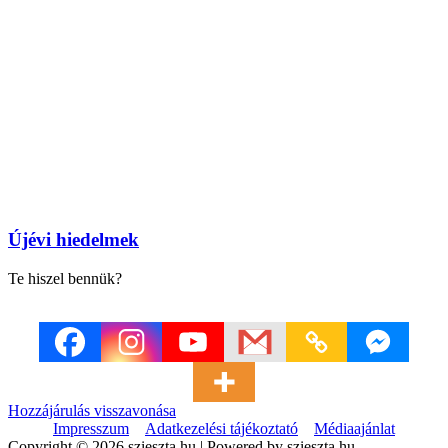
Újévi hiedelmek
Te hiszel bennük?
Hozzájárulás visszavonása
Impresszum
Adatkezelési tájékoztató
Médiaajánlat
Copyright © 2026 szieszta.hu | Powered by szieszta.hu