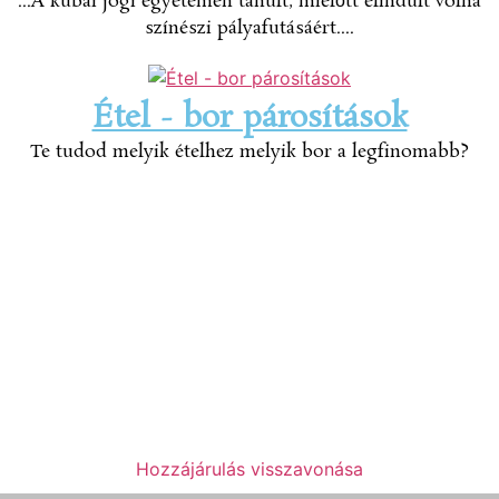
...A kubai jogi egyetemen tanult, mielőtt elindult volna
színészi pályafutásáért....
Étel - bor párosítások
Te tudod melyik ételhez melyik bor a legfinomabb?
Hozzájárulás visszavonása