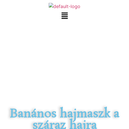
Banános hajmaszk a
száraz hajra