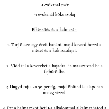
•1 evőkanál méz
•1 evőkanál kókuszolaj
Elkészítés és alkalmazás:
1. Törj össze egy érett banánt, majd keverd hozzá a
mézet és a kókuszolajat.
2. Vidd fel a keveréket a hajadra, és masszírozd be a
fejbőrödbe.
3. Hagyd rajta 20-30 percig, majd öblítsd le alaposan
meleg vízzel.
4. Ezt a hajmaszkot heti 1-2 alkalommal alkalmazhatod a