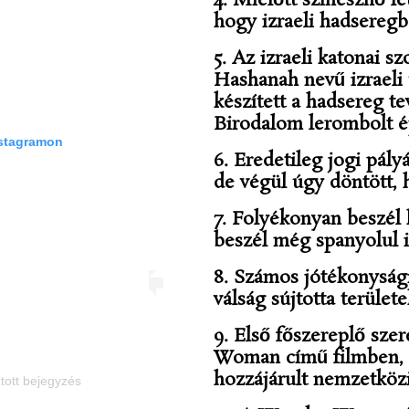
4. Mielőtt színésznő le
hogy izraeli hadseregbe
5. Az izraeli katonai s
Hashanah nevű izraeli 
készített a hadsereg t
Birodalom lerombolt ép
nstagramon
6. Eredetileg jogi pályá
de végül úgy döntött, h
7. Folyékonyan beszél 
beszél még spanyolul i
8. Számos jótékonysági
válság sújtotta terüle
9. Első főszereplő sz
Woman című filmben, am
hozzájárult nemzetköz
tott bejegyzés