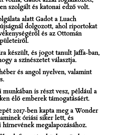
tt volna, Gadot azzal foglalkozott,
n szolgált és katonai edző volt.
zolgálata alatt Gadot a Luach
újságnál dolgozott, ahol riportokat
evékenységéről és az Ottomán
ületeiről.
ra készült, és jogot tanult Jaffa-ban,
ogy a színészetet választja.
héber és angol nyelven, valamint
s.
 munkában is részt vesz, például a
teken élő emberek támogatásáért.
erepét 2017-ben kapta meg a Wonder
inek óriási siker lett, és
i hírnevének megalapozásához.