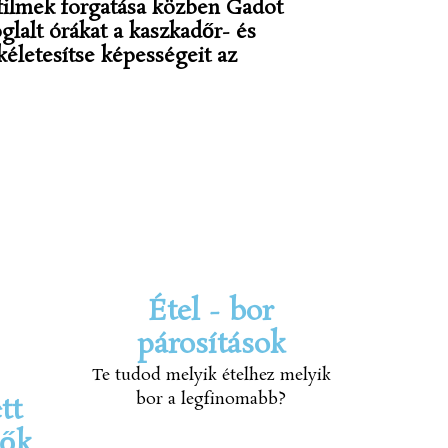
ilmek forgatása közben Gadot
glalt órákat a kaszkadőr- és
kéletesítse képességeit az
Étel - bor
párosítások
Te tudod melyik ételhez melyik
bor a legfinomabb?
tt
tők