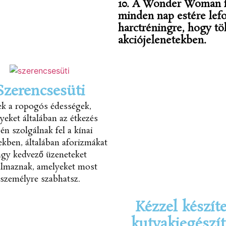
10. A Wonder Woman f
minden nap estére lefo
harctréningre, hogy tö
akciójelenetekben.
Szerencsesüti
ek a ropogós édességek,
yeket általában az étkezés
én szolgálnak fel a kínai
ekben, általában aforizmákat
agy kedvező üzeneteket
almaznak, amelyeket most
személyre szabhatsz.
Kézzel készíte
kutyakiegészí