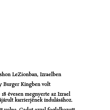
Rishon LeZionban, Izraelben
y Burger Kingben volt
 18 évesen megnyerte az Izrael
járult karrierjének indulásához.