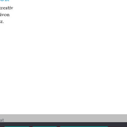
reatív
távon
sz.
at