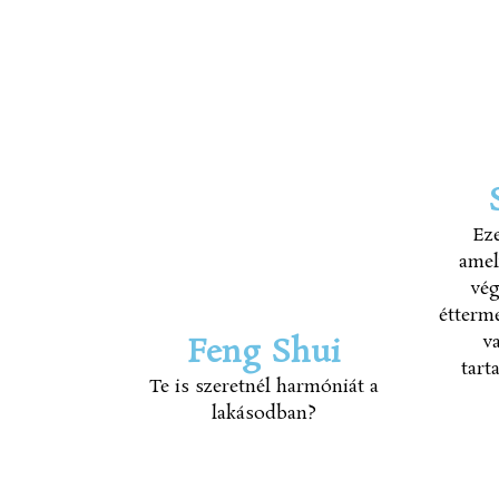
Ez
amel
vég
étterm
v
Feng Shui
tart
Te is szeretnél harmóniát a
lakásodban?