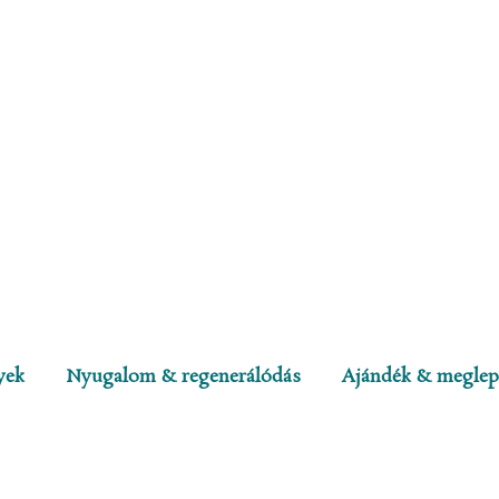
yek
Nyugalom & regenerálódás
Ajándék & meglep