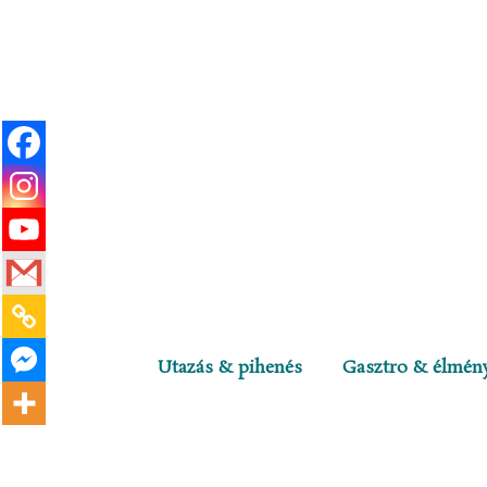
Utazás & pihenés
Gasztro & élmén