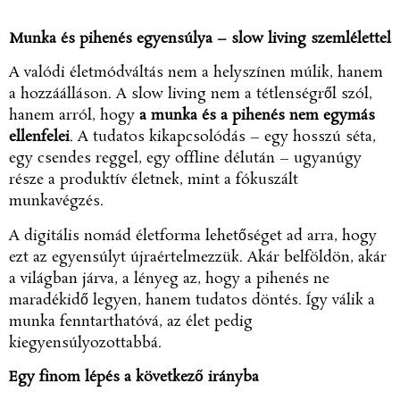
Munka és pihenés egyensúlya – slow living szemlélettel
A valódi életmódváltás nem a helyszínen múlik, hanem
a hozzáálláson. A slow living nem a tétlenségről szól,
hanem arról, hogy
a munka és a pihenés nem egymás
ellenfelei
. A tudatos kikapcsolódás – egy hosszú séta,
egy csendes reggel, egy offline délután – ugyanúgy
része a produktív életnek, mint a fókuszált
munkavégzés.
A digitális nomád életforma lehetőséget ad arra, hogy
ezt az egyensúlyt újraértelmezzük. Akár belföldön, akár
a világban járva, a lényeg az, hogy a pihenés ne
maradékidő legyen, hanem tudatos döntés. Így válik a
munka fenntarthatóvá, az élet pedig
kiegyensúlyozottabbá.
Egy finom lépés a következő irányba