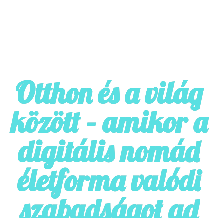
Otthon és a világ
között – amikor a
digitális nomád
életforma valódi
szabadságot ad