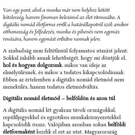
Van egy pont, ahol a munka már nem helyhez kötött
kötelesség, hanem finoman belesimul az élet ritmusába. A
digitális nomád életforma erről a határállapotról szól: amikor
otthonosság és felfedezés, munka és pihenés nem egymás
rovására, hanem egymást erősítve vannak jelen.
A szabadság nem feltétlenül folyamatos utazást jelent.
Sokkal inkább annak lehetőségét, hogy mi döntjük el,
hol és hogyan dolgozunk
, mikor van ideje az
elmélyülésnek, és mikor a tudatos kikapcsolódásnak.
Ebben az értelemben a digitális nomád életmód nem
menekülés, hanem tudatos életmódváltás.
Digitális nomád életmód – belföldön és azon túl
A digitális nomád lét gyakran távoli országokkal,
repülőjegyekkel és egzotikus munkakörnyezetekkel
kapcsolódik össze. Valójában azonban sokan
belföldi
életformaként
kezdik el ezt az utat. Magyarország