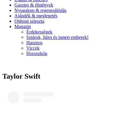
Gasztro & élmények
Nyugalom & regenerálódás
Ajándék & meglepetés
Otthoni szieszta
Magazin
Érdekességek
Sztárok, híres és ismert emberek!
Hasznos
Viccek
Horoszkóp
Taylor Swift