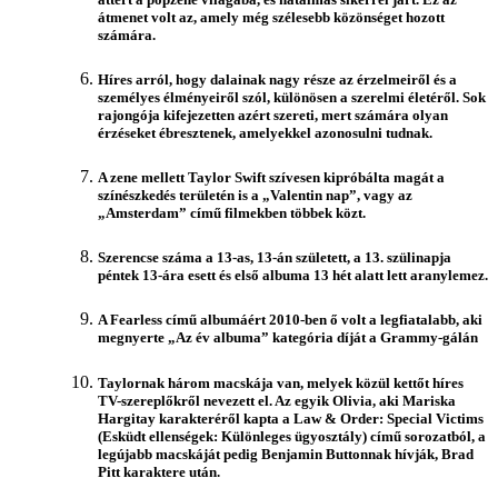
átmenet volt az, amely még szélesebb közönséget hozott
számára.
Híres arról, hogy dalainak nagy része az érzelmeiről és a
személyes élményeiről szól, különösen a szerelmi életéről. Sok
rajongója kifejezetten azért szereti, mert számára olyan
érzéseket ébresztenek, amelyekkel azonosulni tudnak.
A zene mellett Taylor Swift szívesen kipróbálta magát a
színészkedés területén is a „Valentin nap”, vagy az
„Amsterdam” című filmekben többek közt.
Szerencse száma a 13-as, 13-án született, a 13. szülinapja
péntek 13-ára esett és első albuma 13 hét alatt lett aranylemez.
A Fearless című albumáért 2010-ben ő volt a legfiatalabb, aki
megnyerte „Az év albuma” kategória díját a Grammy-gálán
Taylornak három macskája van, melyek közül kettőt híres
TV-szereplőkről nevezett el. Az egyik Olivia, aki Mariska
Hargitay karakteréről kapta a Law & Order: Special Victims
(Esküdt ellenségek: Különleges ügyosztály) című sorozatból, a
legújabb macskáját pedig Benjamin Buttonnak hívják, Brad
Pitt karaktere után.