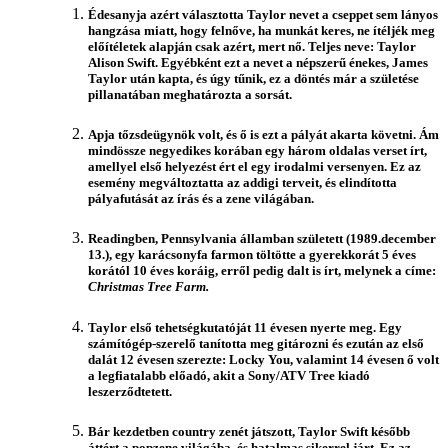
Édesanyja azért választotta Taylor nevet a cseppet sem lányos
hangzása miatt, hogy felnőve, ha munkát keres, ne ítéljék meg
előítéletek alapján csak azért, mert nő. Teljes neve: Taylor
Alison Swift. Egyébként ezt a nevet a népszerű énekes, James
Taylor után kapta, és úgy tűnik, ez a döntés már a születése
pillanatában meghatározta a sorsát.
Apja tőzsdeügynök volt, és ő is ezt a pályát akarta követni. Ám
mindössze negyedikes korában egy három oldalas verset írt,
amellyel első helyezést ért el egy irodalmi versenyen. Ez az
esemény megváltoztatta az addigi terveit, és elindította
pályafutását az írás és a zene világában.
Readingben, Pennsylvania államban született (1989.december
13.), egy karácsonyfa farmon töltötte a gyerekkorát 5 éves
korától 10 éves koráig, erről pedig dalt is írt, melynek a címe:
Christmas Tree Farm.
Taylor első tehetségkutatóját 11 évesen nyerte meg. Egy
számítógép-szerelő tanította meg gitározni és ezután az első
dalát 12 évesen szerezte: Locky You, valamint 14 évesen ő volt
a legfiatalabb előadó, akit a Sony/ATV Tree kiadó
leszerződtetett.
Bár kezdetben country zenét játszott, Taylor Swift később
áttért a popzene világába, és hatalmas sikerrel járt. Ez az