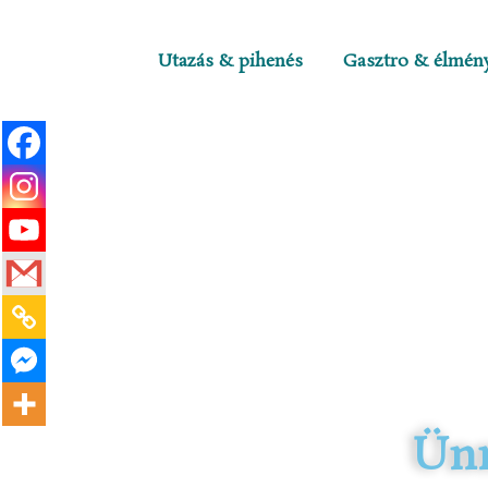
Utazás & pihenés
Gasztro & élmén
Ünn