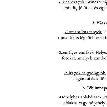
•Friss virágok:
Színes virá
mindig jó ötlet, és egy
8. Háza
•Romantikus fények:
Ha
romantikus légkört teremts.
•Személyes emlékek:
Helyez
fotókat, amelyek szimbol
•Virágok és gyöngyök:
elegánssá és külön
9. Téli ünnep
•Hópelyhes ablakdíszek:
Pa
ablakra, vagy hópehely 