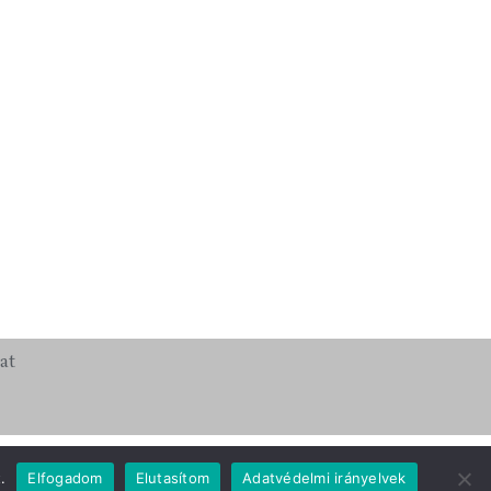
at
.
Elfogadom
Elutasítom
Adatvédelmi irányelvek