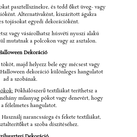
okat pasztellszínekre, és tedd őket üveg- vagy
óként. Alternatívaként, kiszárított ágakra
es tojásokat egyedi dekorációként.
tsz vagy vásárolhatsz húsvéti nyuszi alakú
ül mutatnak a polcokon vagy az asztalon.
 Halloween Dekoráció
 tököt, majd helyezz bele egy mécsest vagy
s Halloween dekoráció különleges hangulatot
ad a szobának.
pókok:
Pókhálószerű textíliákat teríthetsz a
z néhány műanyag pókot vagy denevért, hogy
 a félelmetes hangulatot.
:
Használj narancssárga és fekete textíliákat,
ztalterítőket a szoba díszítéséhez.
Szilveszteri Dekoráció