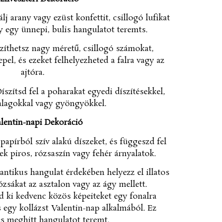
j arany vagy ezüst konfettit, csillogó lufikat
y egy ünnepi, bulis hangulatot teremts.
íthetsz nagy méretű, csillogó számokat,
el, és ezeket felhelyezheted a falra vagy az
ajtóra.
íszítsd fel a poharakat egyedi díszítésekkel,
alagokkal vagy gyöngyökkel.
alentin-napi Dekoráció
papírból szív alakú díszeket, és függeszd fel
ek piros, rózsaszín vagy fehér árnyalatok.
ntikus hangulat érdekében helyezz el illatos
ózsákat az asztalon vagy az ágy mellett.
d ki kedvenc közös képeiteket egy fonalra
s egy kollázst Valentin-nap alkalmából. Ez
s meghitt hangulatot teremt.