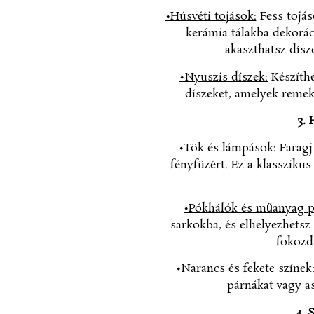
•Húsvéti tojások:
Fess tojás
kerámia tálakba dekoráci
akaszthatsz dísz
•Nyuszis díszek:
Készíthe
díszeket, amelyek remek
3.
•Tök és lámpások: Faragj
fényfüzért. Ez a klassziku
•Pókhálók és műanyag 
sarkokba, és elhelyezhets
fokozd
•Narancs és fekete színek
párnákat vagy as
4. 