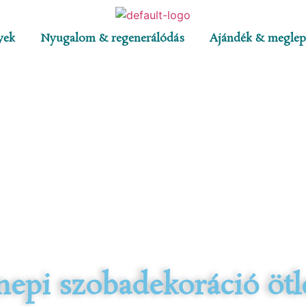
yek
Nyugalom & regenerálódás
Ajándék & meglep
epi szobadekoráció ötl