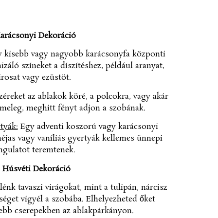
Karácsonyi Dekoráció
 kisebb vagy nagyobb karácsonyfa központi
záló színeket a díszítéshez, például aranyat,
irosat vagy ezüstöt.
éreket az ablakok köré, a polcokra, vagy akár
 meleg, meghitt fényt adjon a szobának.
tyák:
Egy adventi koszorú vagy karácsonyi
ahéjas vagy vaníliás gyertyák kellemes ünnepi
ngulatot teremtenek.
. Húsvéti Dekoráció
énk tavaszi virágokat, mint a tulipán, nárcisz
sséget vigyél a szobába. Elhelyezheted őket
sebb cserepekben az ablakpárkányon.