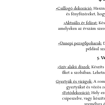
•Csillogó dekoráció:
Használ
és fényfüzéreket, hog
•Aktuális év felirat:
Kész
amelyeken az évszám szerep
•Ünnepi pezsgőpoharak:
D
például sz
5. V
•Szív alakú díszek:
Készíts 
őket a szobában. Lehetn
Gyertyák és virágok:
A roma
gyertyákat és vörös r
•Fotódekoráció:
Hely ez
csipeszelve, vagy készít
személyes é