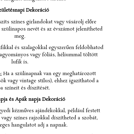
zületésnapi Dekoráció
zíts színes girlandokat vagy vásárolj előre
a szülinapos nevét és az évszámot jelenítheted
meg.
fikkal és szalagokkal egyszerűen feldobhatod
hagyományos vagy fóliás, héliummal töltött
lufik is.
:
Ha a szülinapnak van egy meghatározott
ök vagy vintage stílus), ehhez igazíthatod a
a színeit és díszítését.
apja és Apák napja Dekoráció
yedi kézműves ajándékokkal, például festett
 vagy színes rajzokkal díszítheted a szobát,
eges hangulatot adj a napnak.