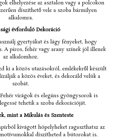
gok elhelyezése az asztalon vagy a polcokon
szerűen díszíthető vele a szoba bármilyen
alkalomra.
ssági évforduló Dekoráció
sználj gyertyákat és lágy fényeket, hogy
 A piros, fehér vagy arany színek jól illenek
az alkalomhoz.
d ki a közös utazásokról, emlékekről készült
izálják a közös éveket, és dekoráld velük a
szobát.
Fehér virágok és elegáns gyöngysorok is
legessé tehetik a szoba dekorációját.
ek, mint a Mikulás és Szenteste
pírból kivágott hópelyheket ragaszthatsz az
motívumokkal díszítheted a bútorokat is.