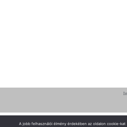
I
A jobb felhasználói élmény érdekében az oldalon cookie-kat 