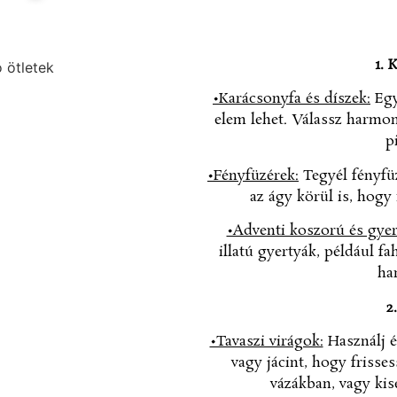
1. 
•Karácsonyfa és díszek:
Egy
elem lehet. Válassz harmoni
p
•Fényfüzérek:
Tegyél fényfüz
az ágy körül is, hogy
•Adventi koszorú és gyer
illatú gyertyák, például f
ha
2
•Tavaszi virágok:
Használj él
vagy jácint, hogy frisse
vázákban, vagy ki