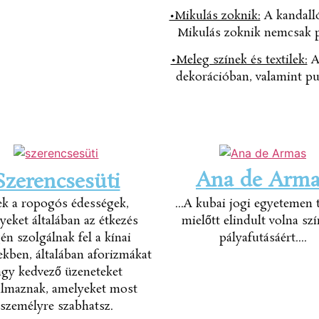
•Mikulás zoknik:
A kandalló
Mikulás zoknik nemcsak pr
•Meleg színek és textilek:
A 
dekorációban, valamint pu
Ana de Arma
Szerencsesüti
ek a ropogós édességek,
...A kubai jogi egyetemen t
yeket általában az étkezés
mielőtt elindult volna szí
én szolgálnak fel a kínai
pályafutásáért....
ekben, általában aforizmákat
agy kedvező üzeneteket
almaznak, amelyeket most
személyre szabhatsz.