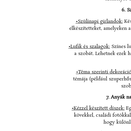
6. S
•Szülinapi girlandok:
Kés
elkészítetteket, amelyeken 
•Lufik és szalagok:
Színes lu
a szobát. Lehetnek ezek 
•Téma szerinti dekoráció
témája (például szuperhős
szob
7. Anyák n
•Kézzel készített díszek:
Eg
kövekkel, családi fotókkal
hogy különl