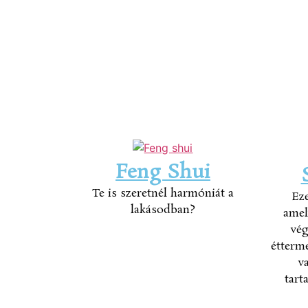
Feng Shui
Te is szeretnél harmóniát a
Ez
lakásodban?
amel
vég
étterm
v
tart