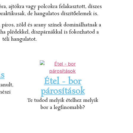
ra, ajtókra vagy polcokra felakasztott, díszes
aktikusak, de hangulatos díszítőelemek is.
piros, zöld és arany színek dominálhatnak a
ha plédekkel, díszpárnákkal is fokozhatod a
téli hangulatot.
s
Étel - bor
anult,
párosítások
nészi
Te tudod melyik ételhez melyik
bor a legfinomabb?